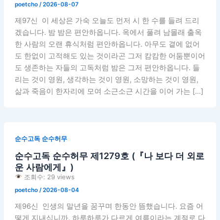
poetcho
/
2026-08-07
제97신 이 세상은 가숙 오늘도 먼저 시 한 수를 들려 드리
겠습니다. 밤 밤은 편안하옵니다. 옥에서 풀려 남몰래 출옥
한 사람의 오랜 휴식처럼 편안하옵니다. 아무도 곁에 없어
도 한없이 고적해도 있는 것이라곤 그저 캄캄한 어둠뿐이어
도 생존하는 자들의 고독처럼 밤은 그저 편안하옵니다. 들
리는 것이 영원, 생각하는 것이 영원, 소망하는 것이 영원,
삶과 죽음이 한자리에 모여 소근소근 시간을 이어 가는 […]
순수고독 순수허무
순수고독 순수허무 제1279호 (『나 보다 더 외로
운 사람에게』)
조회수: 29 views
poetcho
/
2026-08-04
제96신 인생의 말년을 꿈꾸며 한동안 뜸했습니다. 요즘 어
떻게 지내십니까. 하루하루가 다르게 여름이라는 계절로 다