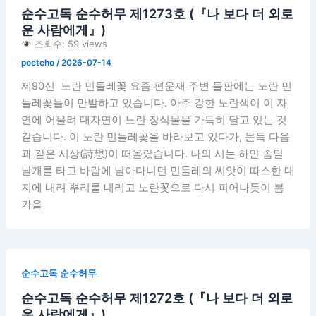
순수고독 순수허무 제1273호 (『나 보다 더 외로
운 사람에게』)
조회수: 59 views
poetcho
/
2026-07-14
제90신 노란 민들레꽃 요즘 편운재 주변 들판에는 노란 민
들레꽃들이 만발하고 있습니다. 아주 강한 노란색이 이 자
연에 어울려 대자연이 노란 장식물을 가득히 달고 있는 것
같습니다. 이 노란 민들레꽃을 바라보고 있다가, 문득 다음
과 같은 시상(詩想)이 떠올랐습니다. 나의 시는 하얀 솜털
날개를 타고 바람에 날아다니던 민들레의 씨앗이 따스한 대
지에 내려 뿌리를 내리고 노란꽃으로 다시 피어나듯이 봄
가을
순수고독 순수허무
순수고독 순수허무 제1272호 (『나 보다 더 외로
운 사람에게』)