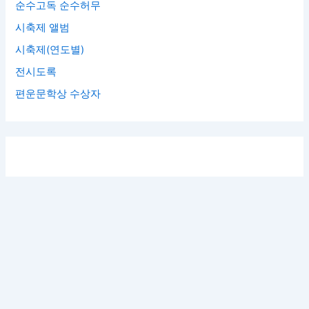
순수고독 순수허무
시축제 앨범
시축제(연도별)
전시도록
편운문학상 수상자