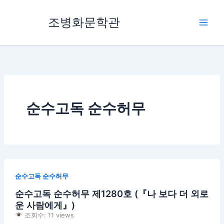
콘
텐
조병화문학관
츠
로
건
너
뛰
기
순수고독 순수허무
순수고독 순수허무
순수고독 순수허무 제1280호 (『나 보다 더 외로
운 사람에게』)
조회수: 11 views