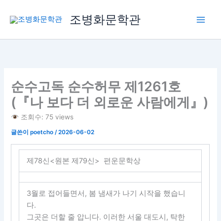
콘
조병화문학관
텐
츠
로
건
너
뛰
순수고독 순수허무 제1261호
기
(『나 보다 더 외로운 사람에게』)
조회수: 75 views
글쓴이
poetcho
/
2026-06-02
제78신<원본 제79신> 편운문학상
3월로 접어들면서, 봄 냄새가 나기 시작을 했습니
다.
그곳은 더할 줄 압니다. 이러한 서울 대도시, 탁한