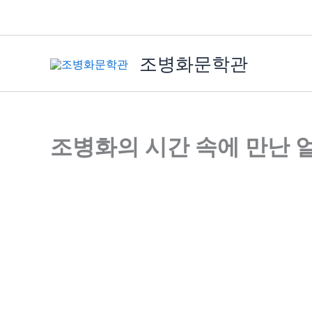
콘
텐
츠
조병화문학관
로
건
너
뛰
기
조병화의 시간 속에 만난 얼