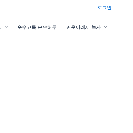
로그인
실
순수고독 순수허무
편운아래서 놀자