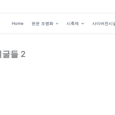
Home
편운 조병화
시축제
사이버전시
굴들 2