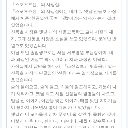
『스포츠조선』의 사장실.
『스포츠조선』의 사장실에는 내가 그 옛날 신동호 사장
에게 써준 ‘천공일연(天空一鳶)’이라는 액자가 높게 걸려
있었습니다.
신동호 사장은 옛날 나의 서울고등학교 교사 시절의 제
자, 그때 신동호 사장은 소설을 쓰고 있었으며, 문예반 반
원으로 있었습니다.
이날 모인 졸업생으로는 서울 서부병원 부원장이며, 내
과 과장인 이정호 박사, 그리고 치과 과장인 이덕회.
사장실에서 잡담을 하다가, 『조선일보』 뒷골목에 있는
신동호 사장의 단골집인 ‘신원’이라는 일식집으로 자리를
옮겼습니다.
술이 들어오고, 술이 돌고, 속들이 얼큰해지고, 기분이 나
기 시작하고, 옛날 학교 시절 선생들의 별명들이 나오고,
벌을 선 이야기, 야단을 맞던 이야기, 매를 맞던 이야기들
이 쏟아져 나오면서 흥이 더해 가고 있었습니다.
옛날엔 이 꼬마들이 장차 무엇이 될 것인가, 몰랐던 것이
이렇게 마흔이다, 쉰이다, 예순이다. 세월이 갈수록 나타
나기 시작하는 그들의 인생, 이렇게 크게 제자리들을 잡