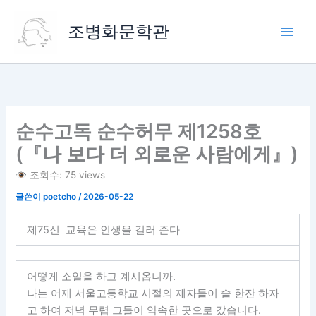
콘
텐
조병화문학관
츠
로
건
너
뛰
기
순수고독 순수허무 제1258호
(『나 보다 더 외로운 사람에게』)
조회수: 75 views
글쓴이
poetcho
/
2026-05-22
제75신 교육은 인생을 길러 준다
어떻게 소일을 하고 계시옵니까.
나는 어제 서울고등학교 시절의 제자들이 술 한잔 하자
고 하여 저녁 무렵 그들이 약속한 곳으로 갔습니다.