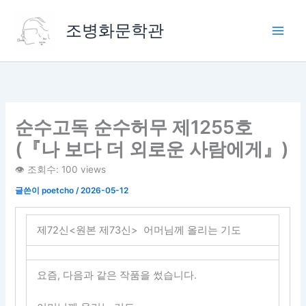
콘
텐
조병화문학관
츠
로
건
너
뛰
기
순수고독 순수허무 제1255호
(『나 보다 더 외로운 사람에게』)
👁️ 조회수: 100 views
글쓴이
poetcho
/
2026-05-12
제72신<원본 제73신> 어머님께 올리는 기도
요즘, 다음과 같은 작품을 썼습니다.