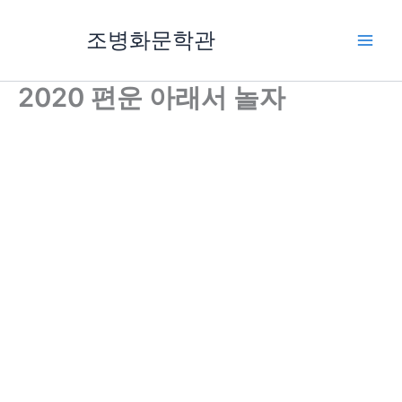
콘
텐
조병화문학관
츠
로
2020 편운 아래서 놀자
건
너
뛰
기