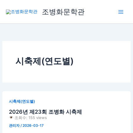
콘
조병화문학관
텐
츠
로
건
너
뛰
기
시축제(연도별)
시축제(연도별)
2026년 제23회 조병화 시축제
조회수: 155 views
관리자
/
2026-03-17