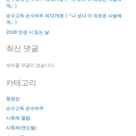
게』)
순수고독 순수허무 제1276호 (『나 보다 더 외로운 사람에
게』)
2026 안성 시 읽는 날
최신 댓글
보여줄 댓글이 없습니다.
카테고리
동영상
순수고독 순수허무
시축제 앨범
시축제(연도별)