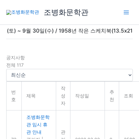
콘
조병화문학관
텐
츠
로
~ 9월 30일(수) / 1958년 작은 스케치북(13.5x21cm
건
너
뛰
기
공지사항
전체 117
작
번
추
제목
성
작성일
조회
호
천
자
조병화문학
관 임시 휴
관 안내
관