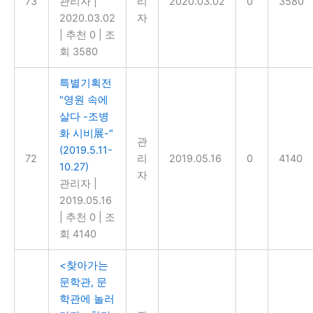
73
관리자
|
리
2020.03.02
0
3580
2020.03.02
자
|
추천 0
|
조
회 3580
특별기획전
"영원 속에
살다 -조병
화 시비展-"
관
(2019.5.11-
72
리
2019.05.16
0
4140
10.27)
자
관리자
|
2019.05.16
|
추천 0
|
조
회 4140
<찾아가는
문학관, 문
학관에 놀러