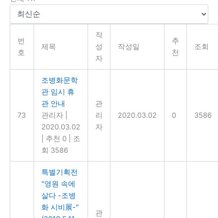
작
번
추
제목
성
작성일
조회
호
천
자
조병화문학
관 임시 휴
관 안내
관
73
관리자
|
리
2020.03.02
0
3586
2020.03.02
자
|
추천 0
|
조
회 3586
특별기획전
"영원 속에
살다 -조병
화 시비展-"
관