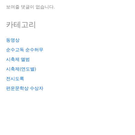
보여줄 댓글이 없습니다.
카테고리
동영상
순수고독 순수허무
시축제 앨범
시축제(연도별)
전시도록
편운문학상 수상자