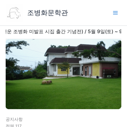
콘
텐
조병화문학관
츠
로
건
병화 미발표 시집 출간 기념전) / 5월 9일(토) ~ 9월 30일(
너
뛰
기
공지사항
전체 117