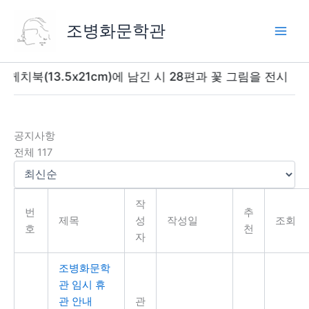
콘
텐
조병화문학관
츠
로
건
케치북(13.5x21cm)에 남긴 시 28편과 꽃 그림을 전시
너
뛰
기
공지사항
전체 117
작
번
추
제목
성
작성일
조회
호
천
자
조병화문학
관 임시 휴
관 안내
관