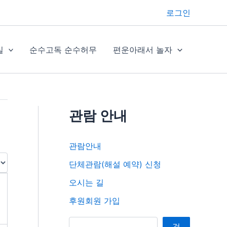
로그인
실
순수고독 순수허무
편운아래서 놀자
관람 안내
관람안내
단체관람(해설 예약) 신청
오시는 길
후원회원 가입
검색
검