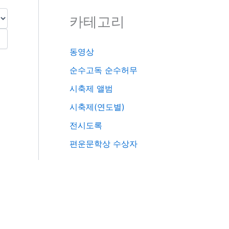
카테고리
동영상
순수고독 순수허무
시축제 앨범
시축제(연도별)
전시도록
편운문학상 수상자