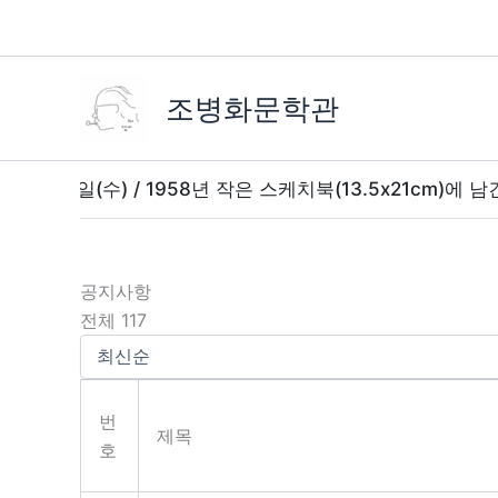
콘
텐
츠
로
조병화문학관
건
너
뛰
30일(수) / 1958년 작은 스케치북(13.5x21cm)에 남긴 
기
공지사항
전체 117
번
제목
호