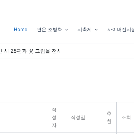
Home
편운 조병화
시축제
사이버전시
시 28편과 꽃 그림을 전시
작
추
성
작성일
조회
천
자