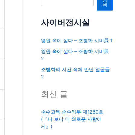
색
사이버전시실
영원 속에 살다 – 조병화 시비展 1
영원 속에 살다 – 조병화 시비展
2
조병화의 시간 속에 만난 얼굴들
2
최신 글
순수고독 순수허무 제1280호
(『나 보다 더 외로운 사람에
게』)