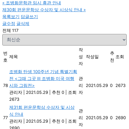
«
조병화문학관 임시 휴관 안내
제30회 편운문학상 수상자 및 시상식 안내
»
목록보기
답글쓰기
글수정
글삭제
전체 117
작
번
추
제목
성
작성일
조회
호
천
자
조병화 탄생 100주년 기념 특별기획
전 <그때 그곳 Ⅲ 조병화 미국 여행
관
78
시와 그림전>
리
2021.05.29
0
2673
관리자
|
2021.05.29
|
추천 0
|
조회
자
2673
제31회 편운문학상 수상자 및 시상
관
식 안내
77
리
2021.05.29
0
2690
관리자
|
2021.05.29
|
추천 0
|
조회
자
2690