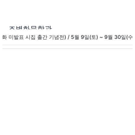
콘
텐
츠
조병화문학관
로
건
 시집 출간 기념전) / 5월 9일(토) ~ 9월 30일(수) / 
너
뛰
기