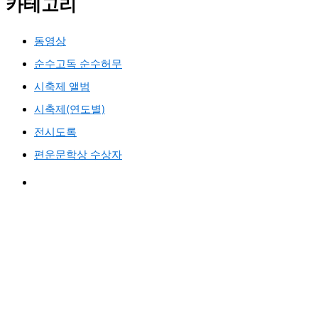
카테고리
동영상
순수고독 순수허무
시축제 앨범
시축제(연도별)
전시도록
편운문학상 수상자