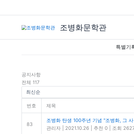
콘
텐
츠
조병화문학관
로
건
너
특별기획전 ‘사
뛰
기
공지사항
전체 117
번호
제목
조병화 탄생 100주년 기념 "조병화, 그 사
83
관리자
|
2021.10.26
|
추천 0
|
조회 262