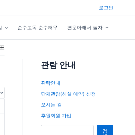
로그인
실
순수고독 순수허무
편운아래서 놀자
기념전) / 5월 9일(토) ~ 9월 30일(수) / 1958년 작
관람 안내
관람안내
단체관람(해설 예약) 신청
오시는 길
후원회원 가입
검색
검