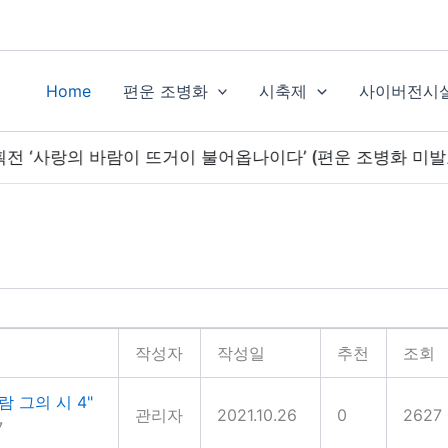
Home
편운 조병화
시축제
사이버전시
랑의 바람이 뜨거이 불어옵나이다’ (편운 조병화 미발표 시집 출간 
작성자
작성일
추천
조회
람 그의 시 4"
관리자
2021.10.26
0
2627
7