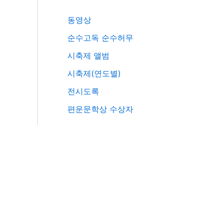
동영상
순수고독 순수허무
시축제 앨범
시축제(연도별)
전시도록
편운문학상 수상자