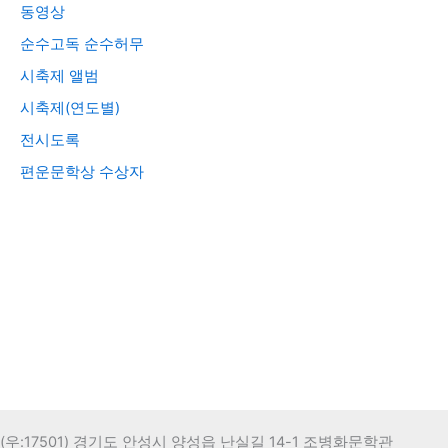
동영상
순수고독 순수허무
시축제 앨범
시축제(연도별)
전시도록
편운문학상 수상자
(우:17501) 경기도 안성시 양성읍 난실길 14-1 조병화문학관