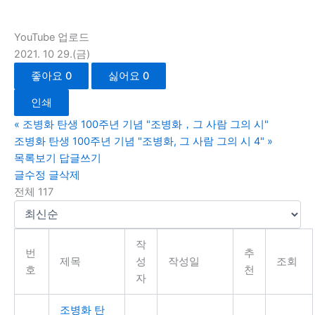
YouTube 업로드
2021. 10 29.(금)
좋아요
0
싫어요
0
인쇄
«
조병화 탄생 100주년 기념 "조병화，그 사람 그의 시"
조병화 탄생 100주년 기념 "조병화, 그 사람 그의 시 4"
»
목록보기
답글쓰기
글수정
글삭제
전체 117
작
번
추
제목
성
작성일
조회
호
천
자
조병화 탄