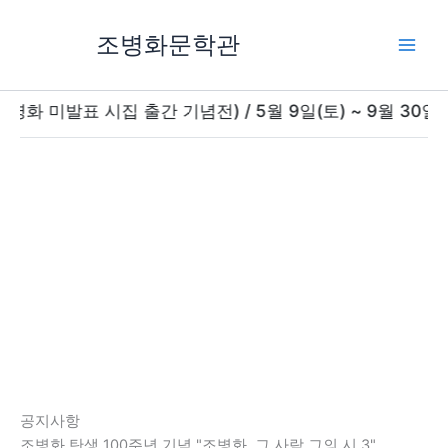
콘
텐
조병화문학관
츠
로
건
표 시집 출간 기념전) / 5월 9일(토) ~ 9월 30일(수) /
너
뛰
기
공지사항
조병화 탄생 100주년 기념 "조병화, 그 사람 그의 시 3"