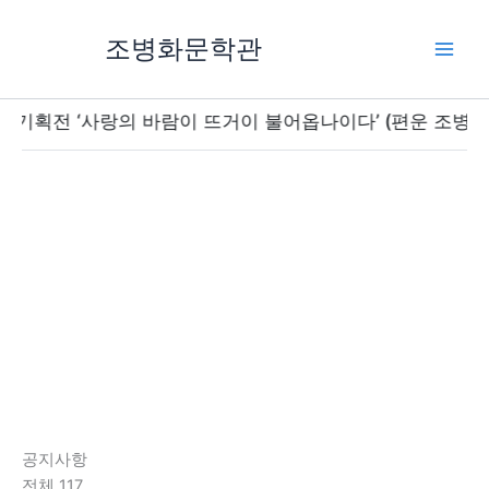
콘
텐
조병화문학관
츠
로
건
획전 ‘사랑의 바람이 뜨거이 불어옵나이다’ (편운 조병화 미발표 시
너
뛰
기
공지사항
전체 117