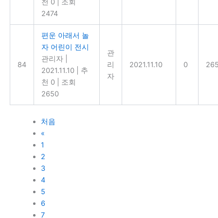
천 0
|
조회
2474
편운 아래서 놀
자 어린이 전시
관
관리자
|
84
리
2021.11.10
0
26
2021.11.10
|
추
자
천 0
|
조회
2650
처음
«
1
2
3
4
5
6
7