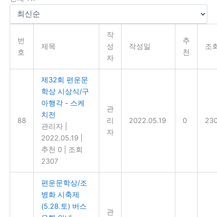
작
번
추
제목
성
작성일
조
호
천
자
제32회 편운문
학상 시상식/구
아행각 - 스케
관
치전
88
리
2022.05.19
0
23
관리자
|
자
2022.05.19
|
추천 0
|
조회
2307
편운문학상/조
병화 시축제
(5.28.토) 버스
관