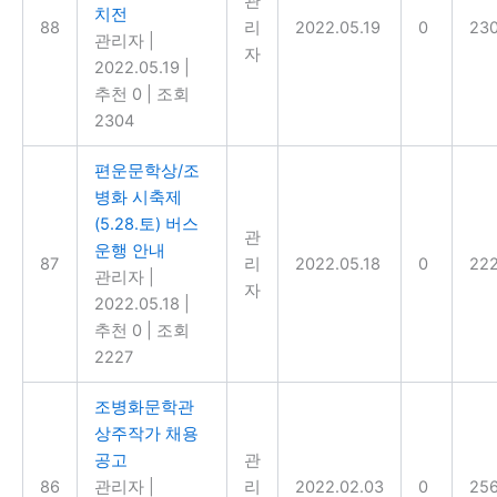
관
치전
88
리
2022.05.19
0
23
관리자
|
자
2022.05.19
|
추천 0
|
조회
2304
편운문학상/조
병화 시축제
(5.28.토) 버스
관
운행 안내
87
리
2022.05.18
0
22
관리자
|
자
2022.05.18
|
추천 0
|
조회
2227
조병화문학관
상주작가 채용
공고
관
86
관리자
|
리
2022.02.03
0
25