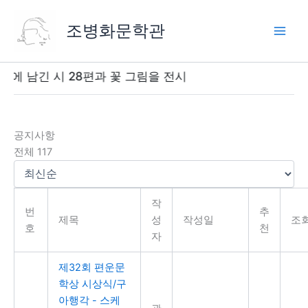
콘
텐
조병화문학관
츠
로
건
m)에 남긴 시 28편과 꽃 그림을 전시
너
뛰
기
공지사항
전체 117
작
번
추
제목
성
작성일
조
호
천
자
제32회 편운문
학상 시상식/구
아행각 - 스케