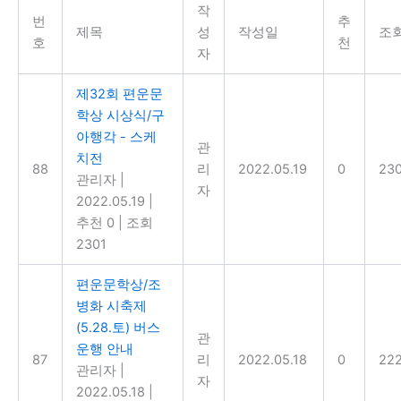
작
번
추
제목
성
작성일
조
호
천
자
제32회 편운문
학상 시상식/구
아행각 - 스케
관
치전
88
리
2022.05.19
0
23
관리자
|
자
2022.05.19
|
추천 0
|
조회
2301
편운문학상/조
병화 시축제
(5.28.토) 버스
관
운행 안내
87
리
2022.05.18
0
22
관리자
|
자
2022.05.18
|