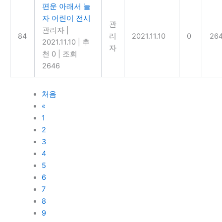
편운 아래서 놀
자 어린이 전시
관
관리자
|
84
리
2021.11.10
0
26
2021.11.10
|
추
자
천 0
|
조회
2646
처음
«
1
2
3
4
5
6
7
8
9