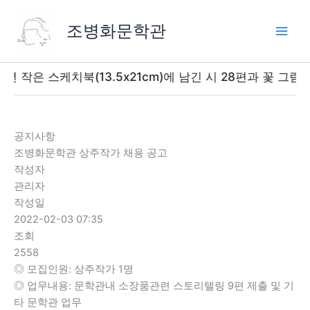
콘
텐
조병화문학관
츠
로
건
 작은 스케치북(13.5x21cm)에 남긴 시 28편과 꽃 그림을 
너
뛰
기
공지사항
조병화문학관 상주작가 채용 공고
작성자
관리자
작성일
2022-02-03 07:35
조회
2558
◎ 모집인원: 상주작가 1명
◎ 업무내용: 문학관내 소장품관련 스토리텔링 9편 제출 및 기
타 문학관 업무