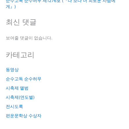
순수고독 순수허무 제1276호 (『나 보다 더 외로운 사람에
게』)
최신 댓글
보여줄 댓글이 없습니다.
카테고리
동영상
순수고독 순수허무
시축제 앨범
시축제(연도별)
전시도록
편운문학상 수상자