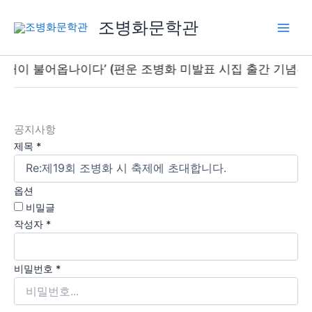
콘
조병화문학관
텐
츠
로
불어옵나이다’ (편운 조병화 미발표 시집 출간 기념전) / 5월 9
건
너
뛰
기
공지사항
제목
*
옵션
비밀글
작성자
*
비밀번호
*