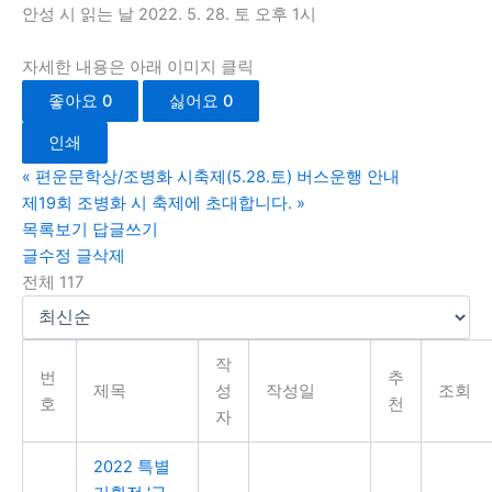
안성 시 읽는 날 2022. 5. 28. 토 오후 1시
자세한 내용은 아래 이미지 클릭
좋아요
0
싫어요
0
인쇄
«
편운문학상/조병화 시축제(5.28.토) 버스운행 안내
제19회 조병화 시 축제에 초대합니다.
»
목록보기
답글쓰기
글수정
글삭제
전체 117
작
번
추
제목
성
작성일
조회
호
천
자
2022 특별