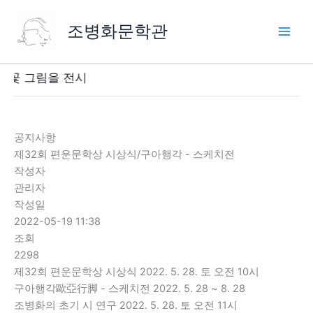
콘
텐
조병화문학관
츠
로
건
 꽃 그림을 전시
너
뛰
기
공지사항
제32회 편운문학상 시상식/구아행각 - 스케치전
작성자
관리자
작성일
2022-05-19 11:38
조회
2298
제32회 편운문학상 시상식 2022. 5. 28. 토 오전 10시
구아행각歐亞行脚 - 스케치전 2022. 5. 28 ~ 8. 28
조병화의 초기 시 연구 2022. 5. 28. 토 오전 11시