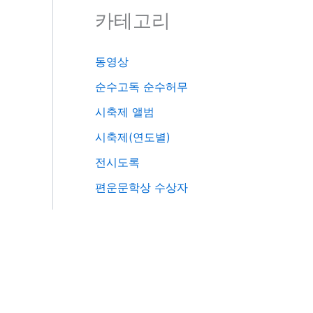
카테고리
동영상
순수고독 순수허무
시축제 앨범
시축제(연도별)
전시도록
편운문학상 수상자