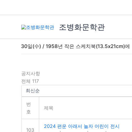
콘
텐
츠
조병화문학관
로
건
너
 30일(수) / 1958년 작은 스케치북(13.5x21cm)에 남긴
뛰
기
공지사항
전체 117
번
제목
호
2024 편운 아래서 놀자 어린이 전시
103