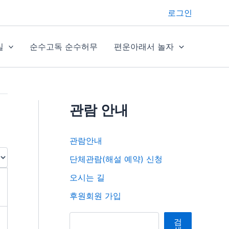
로그인
실
순수고독 순수허무
편운아래서 놀자
관람 안내
관람안내
단체관람(해설 예약) 신청
오시는 길
후원회원 가입
검색
검