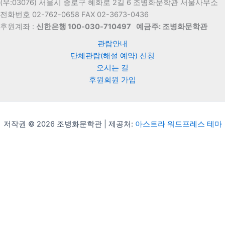
(우:03076) 서울시 종로구 혜화로 2길 6 조병화문학관 서울사무소
전화번호 02-762-0658 FAX 02-3673-0436
후원계좌 :
신한은행 100-030-710497
예금주: 조병화문학관
관람안내
단체관람(해설 예약) 신청
오시는 길
후원회원 가입
저작권 © 2026 조병화문학관 | 제공처:
아스트라 워드프레스 테마
Translate »
Powered by
Translate