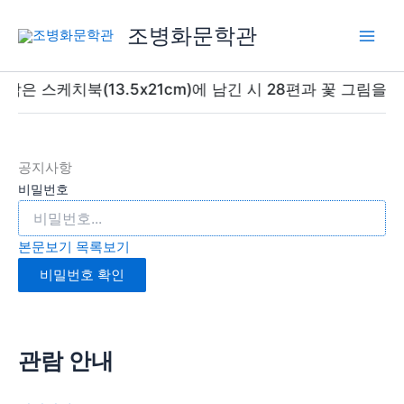
콘
조병화문학관
텐
츠
로
작은 스케치북(13.5x21cm)에 남긴 시 28편과 꽃 그림을 전
건
너
뛰
기
공지사항
비밀번호
본문보기
목록보기
비밀번호 확인
관람 안내