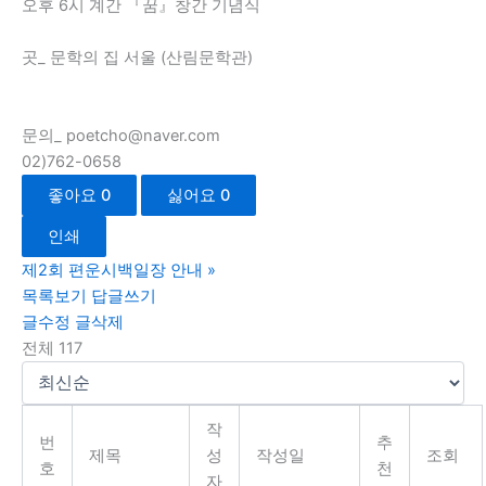
오후 6시 계간 『꿈』창간 기념식
곳_ 문학의 집 서울 (산림문학관)
문의_ poetcho@naver.com
02)762-0658
좋아요
0
싫어요
0
인쇄
제2회 편운시백일장 안내
»
목록보기
답글쓰기
글수정
글삭제
전체 117
작
번
추
제목
성
작성일
조회
호
천
자