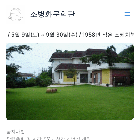
콘
텐
조병화문학관
츠
로
건
9일(토) ~ 9월 30일(수) / 1958년 작은 스케치북(13.
너
뛰
기
공지사항
창립총회 및 계간『꿈』창간 기념식 개최