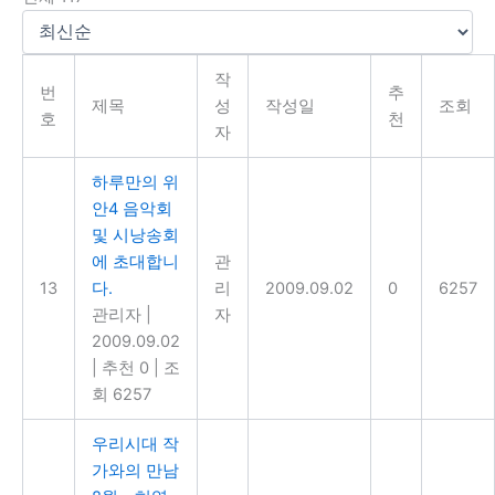
작
번
추
제목
성
작성일
조회
호
천
자
하루만의 위
안4 음악회
및 시낭송회
에 초대합니
관
13
다.
리
2009.09.02
0
6257
관리자
|
자
2009.09.02
|
추천 0
|
조
회 6257
우리시대 작
가와의 만남