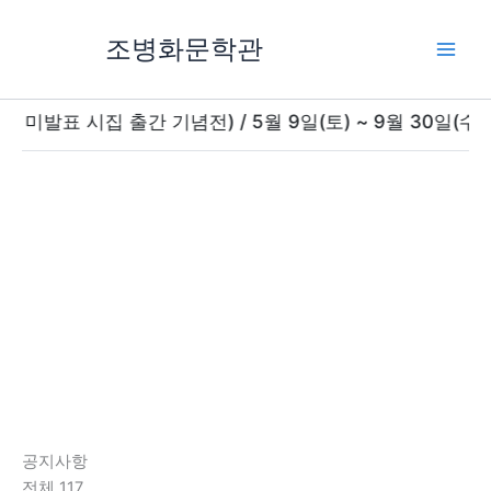
콘
텐
조병화문학관
츠
로
건
시집 출간 기념전) / 5월 9일(토) ~ 9월 30일(수) / 1
너
뛰
기
공지사항
전체 117