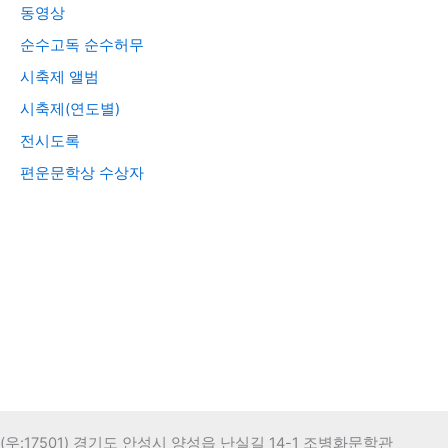
동영상
순수고독 순수허무
시축제 앨범
시축제(연도별)
전시도록
편운문학상 수상자
(우:17501) 경기도 안성시 양성읍 난실길 14-1 조병화문학관