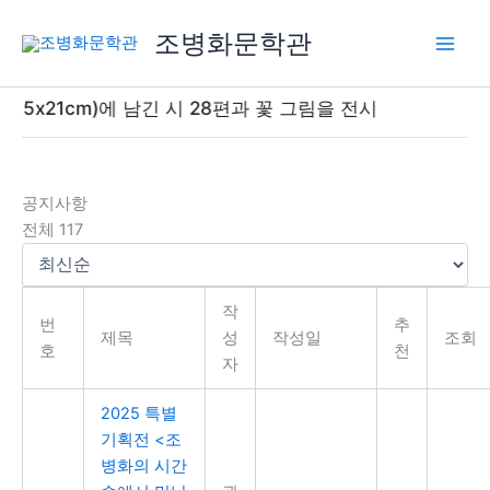
콘
조병화문학관
텐
츠
로
.5x21cm)에 남긴 시 28편과 꽃 그림을 전시
건
너
뛰
기
공지사항
전체 117
작
번
추
제목
성
작성일
조회
호
천
자
2025 특별
기획전 <조
병화의 시간