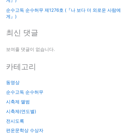
게』)
순수고독 순수허무 제1276호 (『나 보다 더 외로운 사람에
게』)
최신 댓글
보여줄 댓글이 없습니다.
카테고리
동영상
순수고독 순수허무
시축제 앨범
시축제(연도별)
전시도록
편운문학상 수상자