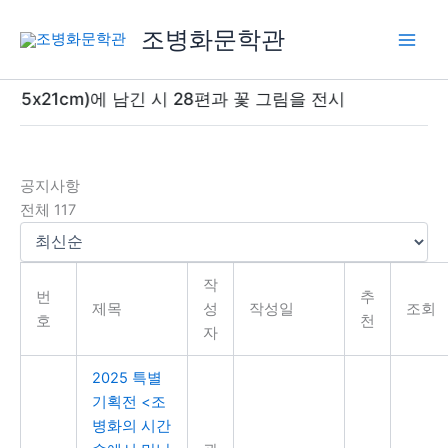
콘
조병화문학관
텐
츠
로
.5x21cm)에 남긴 시 28편과 꽃 그림을 전시
건
너
뛰
기
공지사항
전체 117
작
번
추
제목
성
작성일
조회
호
천
자
2025 특별
기획전 <조
병화의 시간