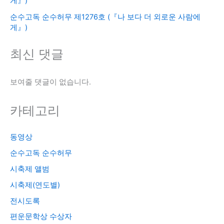
게』)
순수고독 순수허무 제1276호 (『나 보다 더 외로운 사람에
게』)
최신 댓글
보여줄 댓글이 없습니다.
카테고리
동영상
순수고독 순수허무
시축제 앨범
시축제(연도별)
전시도록
편운문학상 수상자