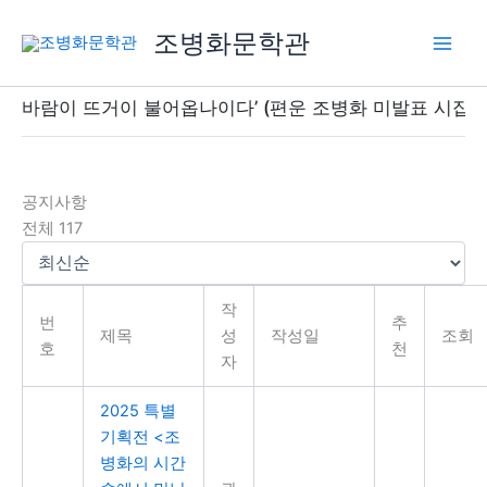
콘
조병화문학관
텐
츠
로
람이 뜨거이 불어옵나이다’ (편운 조병화 미발표 시집 출간 기념전)
건
너
뛰
기
공지사항
전체 117
작
번
추
제목
성
작성일
조회
호
천
자
2025 특별
기획전 <조
병화의 시간