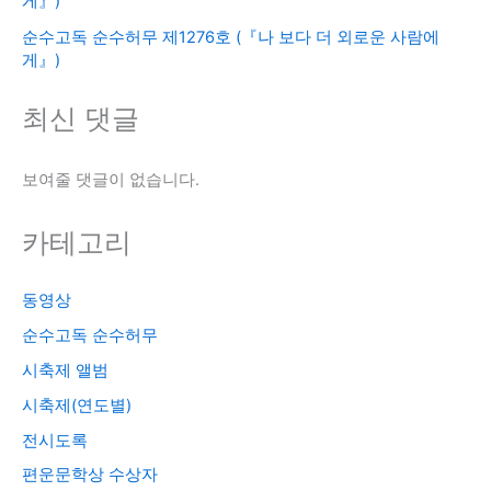
게』)
순수고독 순수허무 제1276호 (『나 보다 더 외로운 사람에
게』)
최신 댓글
보여줄 댓글이 없습니다.
카테고리
동영상
순수고독 순수허무
시축제 앨범
시축제(연도별)
전시도록
편운문학상 수상자