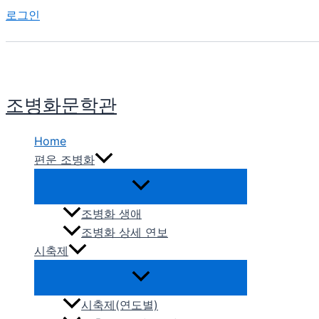
콘
로그인
텐
츠
로
건
조병화문학관
너
뛰
Home
기
편운 조병화
조병화 생애
조병화 상세 연보
시축제
시축제(연도별)