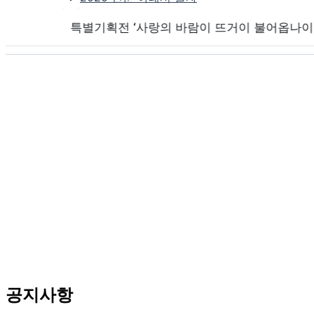
2021 편운 아래서 놀자
특별기획전 ‘사랑의 바람이 뜨거이 불어옵나이다’ (편운 조병화
2022 편운 아래서 놀자
공지사항