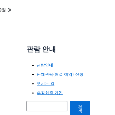
) / 1958년 작은 스케치북(13.5x21cm)에 남긴 시 28
관람 안내
관람안내
단체관람(해설 예약) 신청
오시는 길
후원회원 가입
검색
검
색