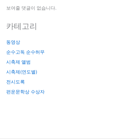
보여줄 댓글이 없습니다.
카테고리
동영상
순수고독 순수허무
시축제 앨범
시축제(연도별)
전시도록
편운문학상 수상자