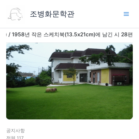
콘
텐
조병화문학관
츠
로
건
 1958년 작은 스케치북(13.5x21cm)에 남긴 시 28편과 
너
뛰
기
공지사항
전체 117