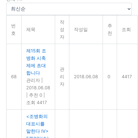
작
번
추
제목
성
작성일
조회
호
천
자
제15회 조
병화 시축
제에 초대
관
합니다
68
리
2018.06.08
0
4417
관리자
|
자
2018.06.08
|
추천 0
|
조회 4417
<조병화의
대표시를
말한다 IV>