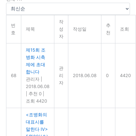
작
번
추
제목
성
작성일
조회
호
천
자
제15회 조
병화 시축
제에 초대
관
합니다
68
리
2018.06.08
0
4420
관리자
|
자
2018.06.08
|
추천 0
|
조회 4420
<조병화의
대표시를
말한다 IV>