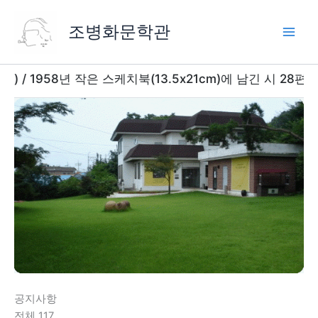
콘
텐
조병화문학관
츠
로
건
/ 1958년 작은 스케치북(13.5x21cm)에 남긴 시 28편과 
너
뛰
기
공지사항
전체 117